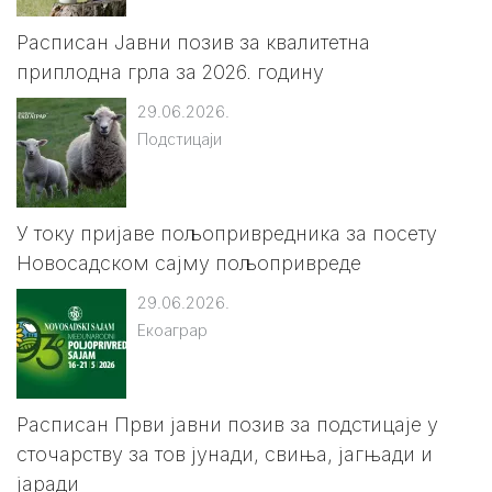
Расписан Јавни позив за квалитетна
приплодна грла за 2026. годину
29.06.2026.
Подстицаји
У току пријаве пољопривредника за посету
Новосадском сајму пољопривреде
29.06.2026.
Екоаграр
Расписан Први јавни позив за подстицаје у
сточарству за тов јунади, свиња, јагњади и
јаради