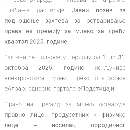
плаћања расписује
Јавни позив за
подношење захтева за остваривање
права на премију за млеко за трећи
квартал 2025. године
.
Захтеви се подносе у периоду од
1.
до
31.
октобра 2025. године
искључиво
електронским путем, преко платформе
еАграр
, односно портала
еПодстицаји
.
Право на премију за млеко остварује
правно лице, предузетник и физичко
лице – носилац породичног