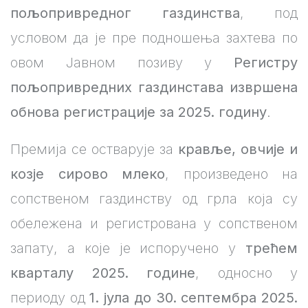
пољопривредног газдинства
, под
условом да је пре подношења захтева по
овом Јавном позиву у
Регистру
пољопривредних газдинстава извршенa
обнова регистрације за 2025. годину
.
Премија се остварује за
кравље, овчије и
козје сирово млеко
, произведено на
сопственом газдинству од грла која су
обележена и регистрована у сопственом
запату, а које је испоручено у
трећем
кварталу 2025. године
, односно у
периоду од
1. јула до 30. септембра 2025.