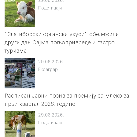
29.06.2026.
Подстицаји
''Златиборски органски укуси'' обележили
други дан Сајма пољопривреде и гастро
туризма
29.06.2026.
Екоаграр
Расписан Јавни позив за премију за млеко за
први квартал 2026. године
29.06.2026.
Подстицаји