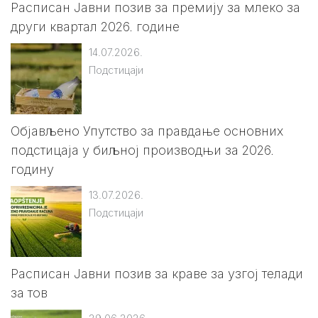
Расписан Јавни позив за премију за млеко за
други квартал 2026. године
14.07.2026.
Подстицаји
Објављено Упутство за правдање основних
подстицаја у биљној производњи за 2026.
годину
13.07.2026.
Подстицаји
Расписан Jавни позив за краве за узгој телади
за тов