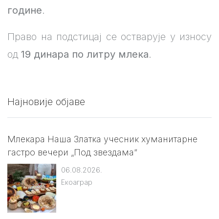
године
.
Право на подстицај се остварује у износу
од
19 динара по литру млека
.
Најновије објаве
Млекара Наша Златка учесник хуманитарне
гастро вечери „Под звездама“
06.08.2026.
Екоаграр