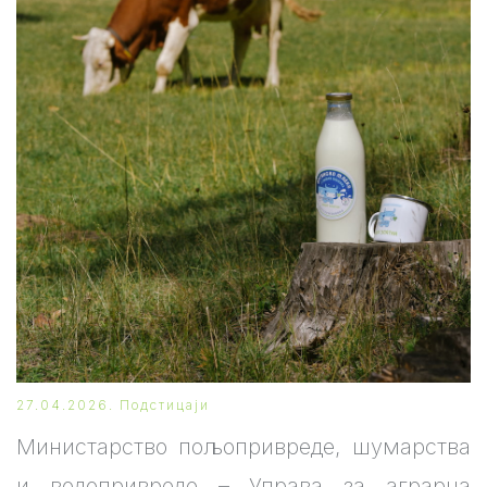
27.04.2026.
Подстицаји
Министарство пољопривреде, шумарства
и водопривреде – Управа за аграрна