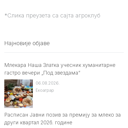
*Слика преузета са сајта агроклуб
Најновије објаве
Млекара Наша Златка учесник хуманитарне
гастро вечери „Под звездама“
06.08.2026.
Екоаграр
Расписан Јавни позив за премију за млеко за
други квартал 2026. године