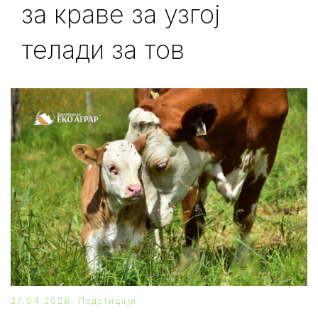
за краве за узгој
телади за тов
27.04.2026.
Подстицаји