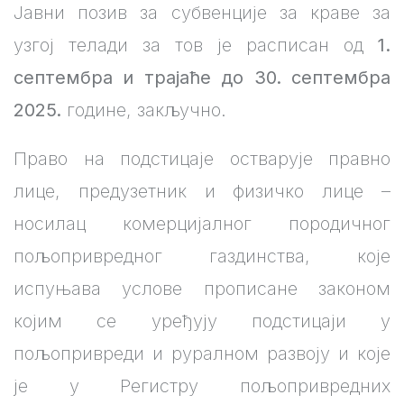
Јавни позив за субвенције за краве за
узгој телади за тов је расписан од
1.
септембра и трајаће до 30. септембра
2025.
године, закључно.
Право на подстицаје остварује правно
лице, предузетник и физичко лице –
носилац комерцијалног породичног
пољопривредног газдинства, које
испуњава услове прописане законом
којим се уређују подстицаји у
пољопривреди и руралном развоју и које
је у Регистру пољопривредних