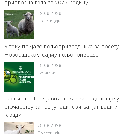
приплодна грла за 2026. годину
29.06.2026.
Подстицаји
У току пријаве пољопривредника за посету
Новосадском сајму пољопривреде
29.06.2026.
Екоаграр
Расписан Први јавни позив за подстицаје у
сточарству за тов јунади, свиња, јагњади и
јаради
29.06.2026.
Подстицаји