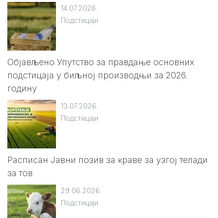
14.07.2026.
Подстицаји
Објављено Упутство за правдање основних
подстицаја у биљној производњи за 2026.
годину
13.07.2026.
Подстицаји
Расписан Jавни позив за краве за узгој телади
за тов
29.06.2026.
Подстицаји