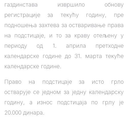
газдинстава извршило обнову
регистрације за текућу годину, пре
подношења захтева за остваривање права
на подстицаје, и то за краву отељену у
периоду од 1. априла претходне
календарске године до 31. марта текуће
календарске године.
Право на подстицаје за исто грло
остварује се једном за једну календарску
годину, a износ подстицаја по грлу је
20.000 динара.