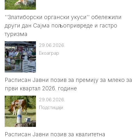
''Златиборски органски укуси'' обележили
други дан Сајма пољопривреде и гастро
туризма
29.06.2026.
Екоаграр
Расписан Јавни позив за премију за млеко за
први квартал 2026. године
29.06.2026.
Подстицаји
Расписан Јавни позив за квалитетна