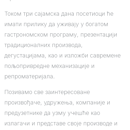
Током три сајамска дана посетиоци ће
имати прилику да уживају у богатом
гастрономском програму, презентацији
традиционалних производа,
дегустацијама, као и изложби савремене
пољопривредне механизације и
репроматеријала.
Позивамо све заинтересоване
произвођаче, удружења, компаније и
предузетнике да узму учешће као
излагачи и представе своје производе и