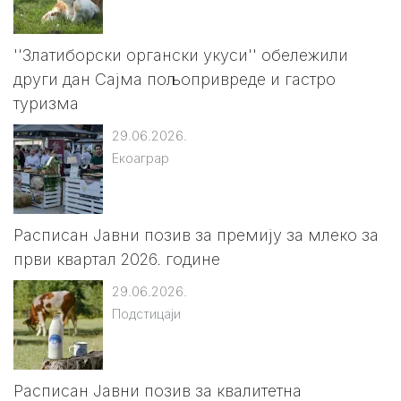
''Златиборски органски укуси'' обележили
други дан Сајма пољопривреде и гастро
туризма
29.06.2026.
Екоаграр
Расписан Јавни позив за премију за млеко за
први квартал 2026. године
29.06.2026.
Подстицаји
Расписан Јавни позив за квалитетна