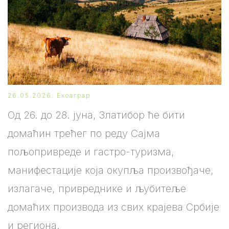
26.05.2026.
Екоаграр
Од 26. до 28. јуна, Златибор ће бити
домаћин трећег по реду Сајма
пољопривреде и гастро-туризма,
манифестације која окупља произвођаче,
излагаче, привреднике и љубитеље
домаћих производа из свих крајева Србије
и региона.