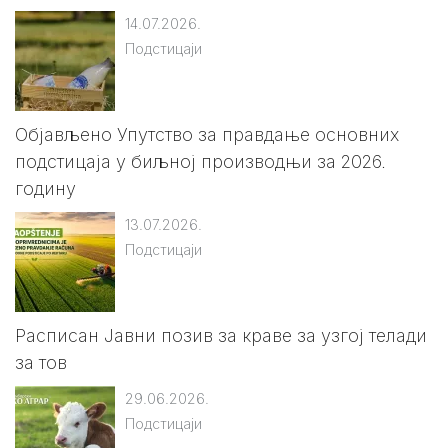
14.07.2026.
Подстицаји
Објављено Упутство за правдање основних
подстицаја у биљној производњи за 2026.
годину
13.07.2026.
Подстицаји
Расписан Jавни позив за краве за узгој телади
за тов
29.06.2026.
Подстицаји