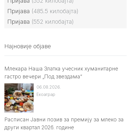
Пријава
(552 килобајта)
Пријава
(485.5 килобајта)
Пријава
(552 килобајта)
Најновије објаве
Млекара Наша Златка учесник хуманитарне
гастро вечери „Под звездама“
06.08.2026.
Екоаграр
Расписан Јавни позив за премију за млеко за
други квартал 2026. године