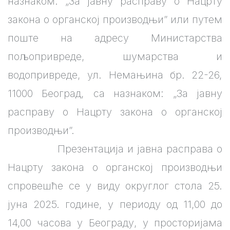
назнаком: „За јавну расправу о Нацрту
закона о органској производњи” или путем
поште на адресу Министарства
пољопривреде, шумарства и
водопривреде, ул. Немањина бр. 22-26,
11000 Београд, са назнаком: „За јавну
расправу о Нацрту закона о органској
производњи”.
Презентација и јавна расправа о
Нацрту закона о органској производњи
спровешће се у виду округлог стола 25.
јуна 2025. године, у периоду од 11,00 до
14,00 часова у Београду, у просторијама