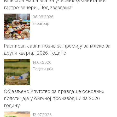
Млекара Наша Златка учесник хуманитарне
гастро вечери „Под звездама“
06.08.2026.
Екоаграр
Расписан Јавни позив за премију за млеко за
други квартал 2026. године
14.07.2026.
Подстицаји
Објављено Упутство за правдање основних
подстицаја у биљној производњи за 2026.
годину
13.07.2026.