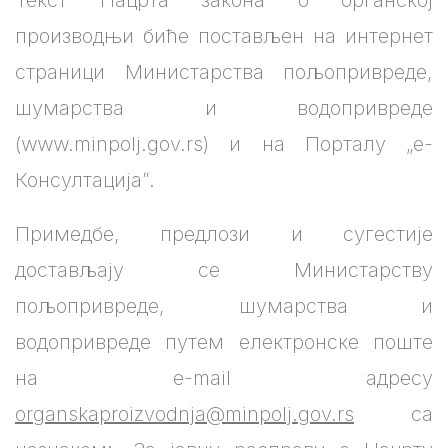
Текст Нацрта закона о органској
производњи биће постављен на интернет
страници Министарства пољопривреде,
шумарства и водопривреде
(www.minpolj.gov.rs) и на Порталу „е-
Консултацијаˮ.
Примедбе, предлози и сугестије
достављају се Министарству
пољопривреде, шумарства и
водопривреде путем електронске поште
на e-mail адресу
organskaproizvodnja@minpolj.gov.rs
са