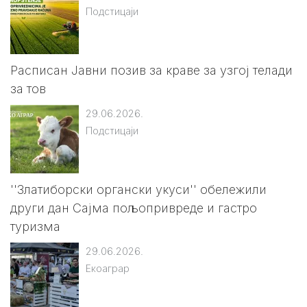
Подстицаји
Расписан Jавни позив за краве за узгој телади
за тов
29.06.2026.
Подстицаји
''Златиборски органски укуси'' обележили
други дан Сајма пољопривреде и гастро
туризма
29.06.2026.
Екоаграр