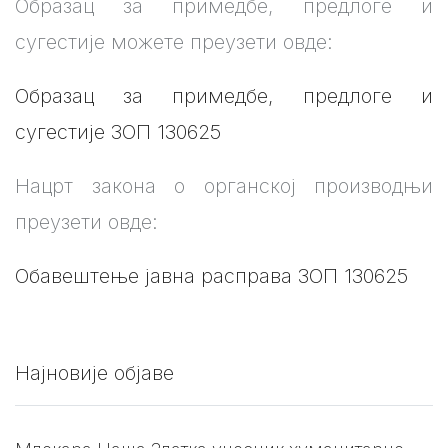
Образац за примедбе, предлоге и
сугестије можете преузети овде:
Образац за примедбе, предлоге и
сугестије ЗОП 130625
Нацрт закона о органској производњи
преузети овде:
Обавештење јавна расправа ЗОП 130625
Најновије објаве