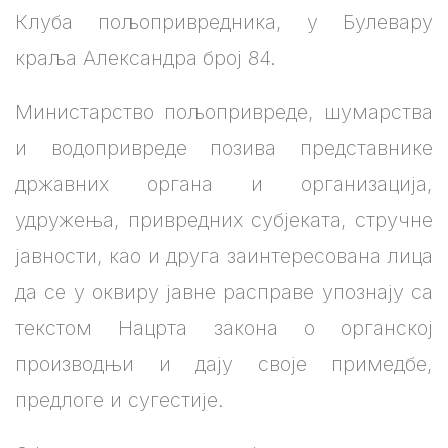
Клуба пољопривредника, у Булевару
краља Александра број 84.
Министарство пољопривреде, шумарства
и водопривреде позива представнике
државних органа и организација,
удружења, привредних субјеката, стручне
јавности, као и друга заинтересована лица
да се у оквиру јавне расправе упознају са
текстом Нацрта закона о органској
производњи и дају своје примедбе,
предлоге и сугестије.