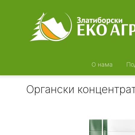
Skip
to
main
content
О нама
По
Органски концентра