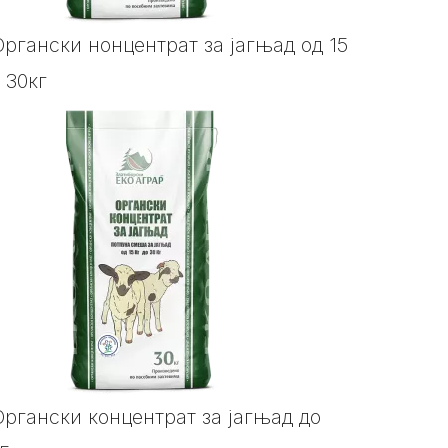
Органски нонцентрат за јагњад од 15
- 30кг
Органски концентрат за јагњад до