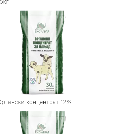
15кг
Органски концентрат 12%