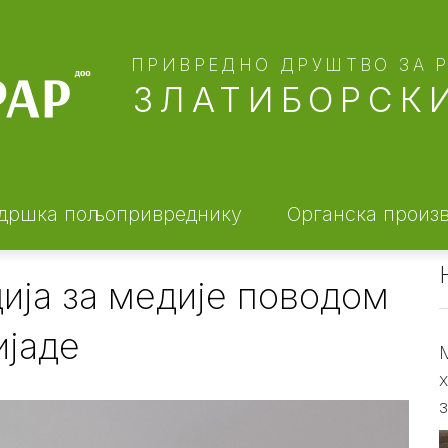
ПРИВРЕДНО ДРУШТВО ЗА 
ЗЛАТИБОРСКИ
дршка пољопривреднику
Органска произ
ија за медије поводом
ијаде