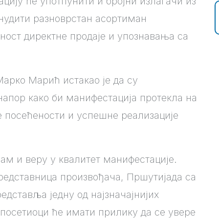
цију ће употпунити и бројни излагачи из
онудити разноврстан асортиман
ност директне продаје и упознавања са
Марко Марић истакао је да су
апор како би манифестација протекла на
е посећености и успешне реализације
ам и веру у квалитет манифестације.
представница произвођача, Пршутијада са
дставља једну од најзначајнијих
 посетиоци ће имати прилику да се увере