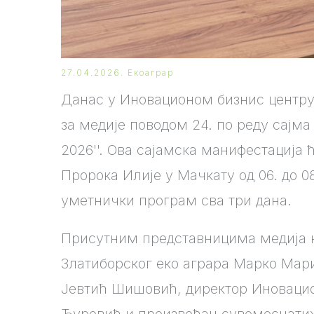
27.04.2026.
Екоаграр
Данас у Иновационом бизнис центру 
за медије поводом 24. по реду сајм
2026''. Ова сајамска манифестација 
Пророка Илије у Мачкату од 06. до 0
уметнички програм сва три дана.
Присутним представницима медија н
Златиборског еко аграра Марко Мар
Јевтић Шишовић, директор Иновацио
Ђуровић и произвођач сувомеснатих