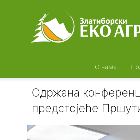
Skip
to
main
content
О нама
По
Одржана конференц
предстојеће Пршут