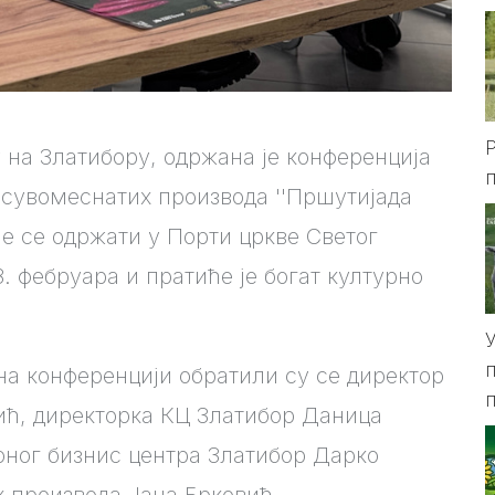
на Златибору, одржана је конференција
а сувомеснатих производа ''Пршутијада
ће се одржати у Порти цркве Светог
8. фебруара и пратиће је богат културно
а конференцији обратили су се директор
ић, директорка КЦ Златибор Даница
ног бизнис центра Златибор Дарко
 производа Јана Брковић.