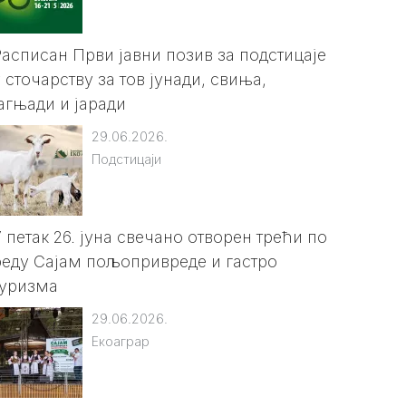
Расписан Први јавни позив за подстицаје
 сточарству за тов јунади, свиња,
јагњади и јаради
29.06.2026.
Подстицаји
У петак 26. јуна свечано отворен трећи по
реду Сајам пољопривреде и гастро
туризма
29.06.2026.
Екоаграр