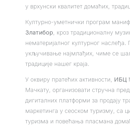
у врхунски квалитет домаћих, тради
Културно-уметнички програм маниф
Златибор
, кроз традиционалну музи
нематеријалног културног наслеђа. 
укључивање најмлађих, чиме се шаљ
традиције нашег краја.
У оквиру пратећих активности,
ИБЦ
ћ
Мачкату, организовати стручна пред
дигиталних платформи за продају тр
маркетинга у сеоском туризму, са
туризма и повећања пласмана дома