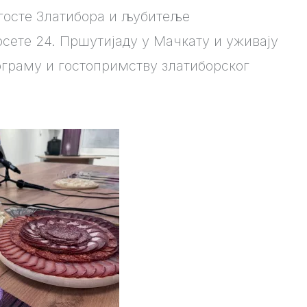
 госте Златибора и љубитеље
осете 24. Пршутијаду у Мачкату и уживају
ограму и гостопримству златиборског