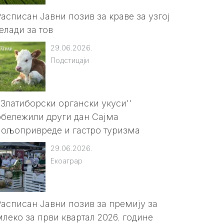
Расписан Jавни позив за краве за узгој
елади за тов
29.06.2026.
Подстицаји
''Златиборски органски укуси''
обележили други дан Сајма
пољопривреде и гастро туризма
29.06.2026.
Екоаграр
Расписан Јавни позив за премију за
млеко за први квартал 2026. године