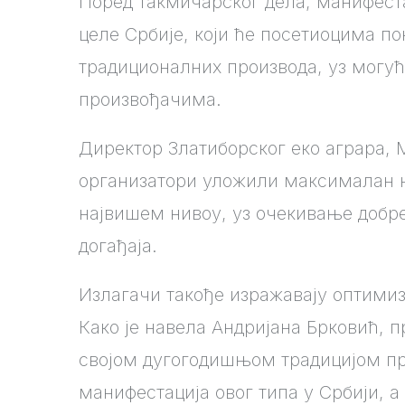
Поред такмичарског дела, манифеста
целе Србије, који ће посетиоцима п
традиционалних производа, уз могућ
произвођачима.
Директор Златиборског еко аграра, 
организатори уложили максималан н
највишем нивоу, уз очекивање добр
догађаја.
Излагачи такође изражавају оптимиз
Како је навела Андријана Брковић, 
својом дугогодишњом традицијом пре
манифестација овог типа у Србији, а