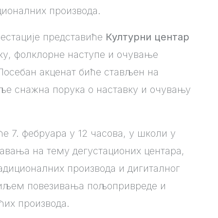
ционалних производа.
естације представиће
Културни центар
ку, фолклорне наступе и очување
Посебан акценат биће стављен на
е снажна порука о наставку и очувању
е 7. фебруара у 12 часова, у школи у
авања на тему дегустационих центара,
адиционалних производа и дигиталног
 циљем повезивања пољопривреде и
ћих производа.