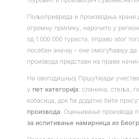
Пољопривреда и производња хране д
огромну прилику, нарочито у регион
од 1 000 000 туриста. Управо због т
посебан значај – оне омогућавају да
производа представи на прави начин,
На овогодишњој Пршутијади учеств
у
пет категорија
: сланина, стеља, 
кобасица, док ће додатно бити прис
производа
. Оцењивање производа по
за испитивање намирница из Беог