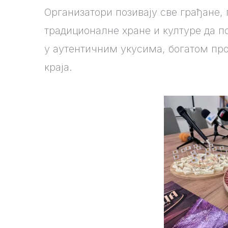
Организатори позивају све грађане,
традиционалне хране и културе да п
у аутентичним укусима, богатом пр
краја.