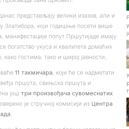
анас представљају велики изазов, али и
у
у Златибора, који годишње посети више
ога, манифестације попут Пршутијаде имају
 се богатство укуса и квалитета домаћих
 како гостима, тако и широј јавности.
оваће
11 такмичара
, који ће се надметати
говеђа пршута, свињска пршута и
утна још
три произвођача сувомеснатих
верено је стручној комисији из
Центра
рада
.