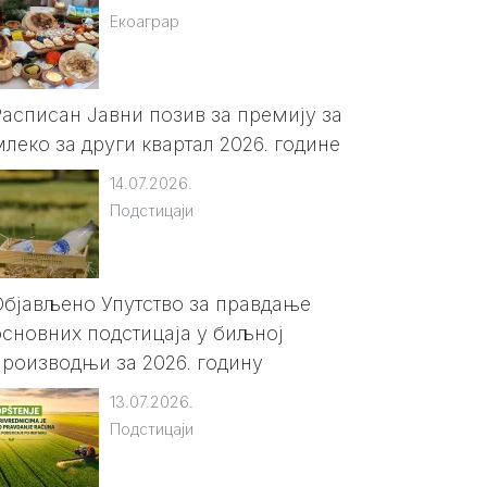
Екоаграр
Расписан Јавни позив за премију за
млеко за други квартал 2026. године
14.07.2026.
Подстицаји
Објављено Упутство за правдање
основних подстицаја у биљној
производњи за 2026. годину
13.07.2026.
Подстицаји