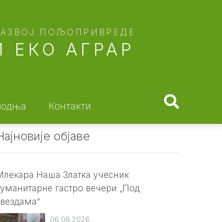
РАЗВОЈ ПОЉОПРИВРЕДЕ
 ЕКО АГРАР
водња
Контакти
Најновије објаве
Млекара Наша Златка учесник
хуманитарне гастро вечери „Под
звездама“
06.08.2026.