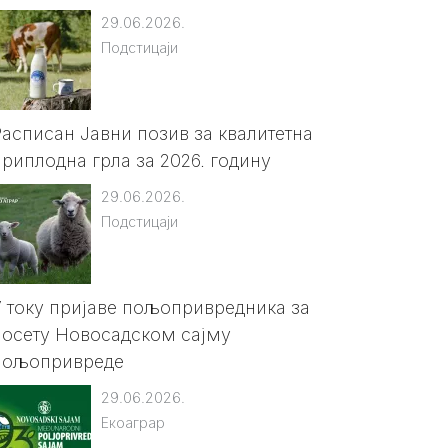
29.06.2026.
Подстицаји
Расписан Јавни позив за квалитетна
приплодна грла за 2026. годину
29.06.2026.
Подстицаји
У току пријаве пољопривредника за
посету Новосадском сајму
пољопривреде
29.06.2026.
Екоаграр